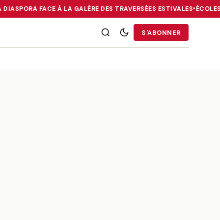
A DIASPORA FACE À LA GALÈRE DES TRAVERSÉES ESTIVALES
•
ÉCOLES 
RRIES : LA DIASPORA FACE À LA GALÈRE DES TRAVERSÉES ESTIVALE
S'ABONNER