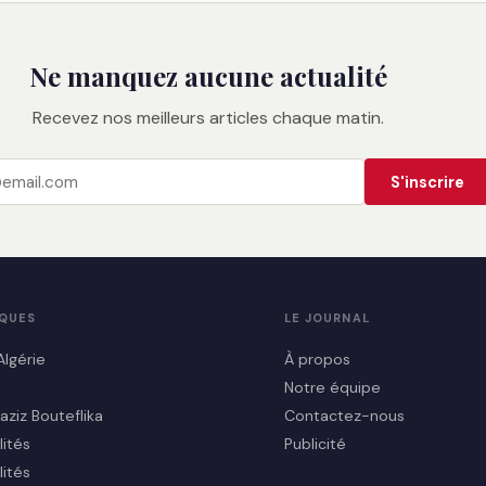
Ne manquez aucune actualité
Recevez nos meilleurs articles chaque matin.
S'inscrire
IQUES
LE JOURNAL
Algérie
À propos
Notre équipe
aziz Bouteflika
Contactez-nous
lités
Publicité
lités