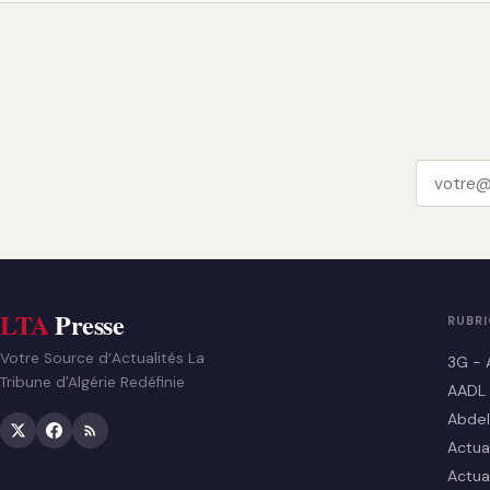
LTA
Presse
RUBR
Votre Source d’Actualités La
3G - 
Tribune d'Algérie Redéfinie
AADL
Abdel
Actua
Actua