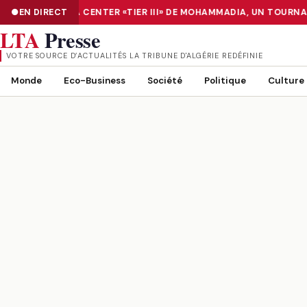
ATION : LE DATA CENTER «TIER III» DE MOHAMMADIA, UN TOURNA
EN DIRECT
NUMÉRISATION : LE DATA CENTER «TIER III» DE MOHAMMADIA, UN
LTA
Presse
VOTRE SOURCE D’ACTUALITÉS LA TRIBUNE D'ALGÉRIE REDÉFINIE
Monde
Eco-Business
Société
Politique
Culture