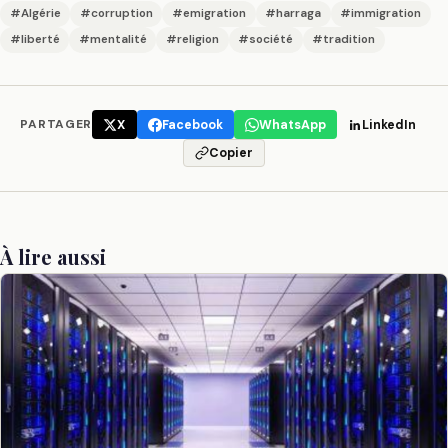
#Algérie
#corruption
#emigration
#harraga
#immigration
#liberté
#mentalité
#religion
#société
#tradition
PARTAGER
X
Facebook
WhatsApp
LinkedIn
Copier
À lire aussi