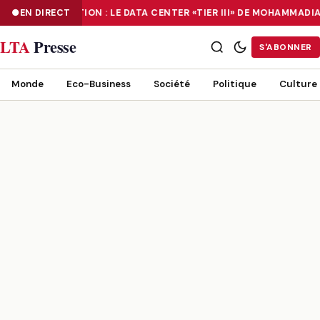
EN DIRECT
NUMÉRISATION : LE DATA CENTER «TIER III» DE MOHAMMADI
NUMÉRISATION : LE DATA CENTER «TIER III» DE MOHAMMADIA, UN
LTA
Presse
S'ABONNER
Monde
Eco-Business
Société
Politique
Culture