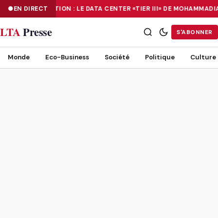
EN DIRECT
NUMÉRISATION : LE DATA CENTER «TIER III» DE MOHAMMADI
NUMÉRISATION : LE DATA CENTER «TIER III» DE MOHAMMADIA, UN
LTA
Presse
S'ABONNER
Monde
Eco-Business
Société
Politique
Culture