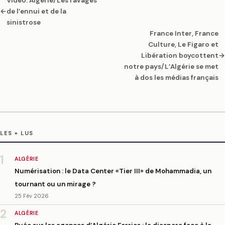
Vidéo. Algérie/Les ravages
←
de l’ennui et de la
sinistrose
France Inter, France
Culture, Le Figaro et
Libération boycottent
→
notre pays/L’Algérie se met
à dos les médias français
LES + LUS
1
ALGÉRIE
Numérisation : le Data Center «Tier III» de Mohammadia, un
tournant ou un mirage ?
25 Fév 2026
2
ALGÉRIE