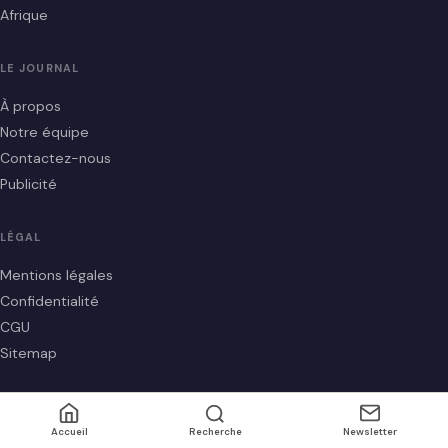
Afrique
LE JOURNAL
À propos
Notre équipe
Contactez-nous
Publicité
LÉGAL
Mentions légales
Confidentialité
CGU
Sitemap
© 2026 LTA Presse — Tous droits réservés
Fait avec ♥ en France |
RSS
Accueil
Recherche
Newsletter