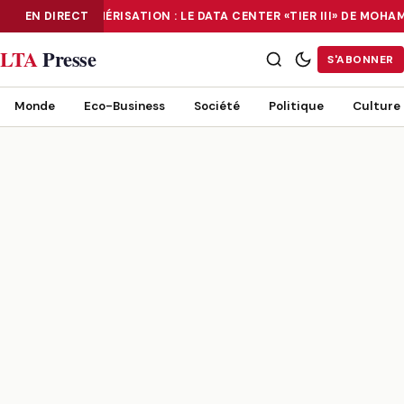
EN DIRECT
NUMÉRISATION : LE DATA CENTER «TIER III» DE MOH
NUMÉRISATION : LE DATA CENTER «TIER III» DE MOHAMMADIA, UN
LTA
Presse
S'ABONNER
Monde
Eco-Business
Société
Politique
Culture