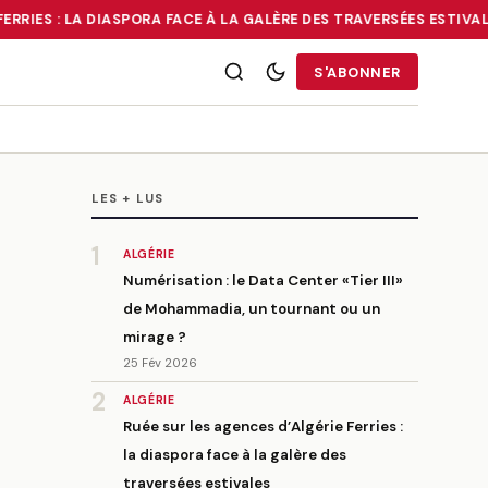
RRIES : LA DIASPORA FACE À LA GALÈRE DES TRAVERSÉES ESTIVALE
RRIES : LA DIASPORA FACE À LA GALÈRE DES TRAVERSÉES ESTIVALE
S'ABONNER
LES + LUS
1
ALGÉRIE
Numérisation : le Data Center «Tier III»
de Mohammadia, un tournant ou un
mirage ?
25 Fév 2026
2
ALGÉRIE
Ruée sur les agences d’Algérie Ferries :
la diaspora face à la galère des
traversées estivales