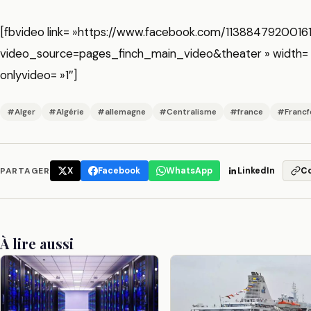
[fbvideo link= »https://www.facebook.com/113884792001
video_source=pages_finch_main_video&theater » width=
onlyvideo= »1″]
#Alger
#Algérie
#allemagne
#Centralisme
#france
#Francf
PARTAGER
X
Facebook
WhatsApp
LinkedIn
C
À lire aussi