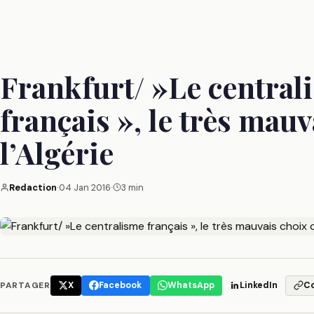
Frankfurt/ »Le central
français », le très mauv
l’Algérie
Redaction
·
04 Jan 2016
·
3 min
PARTAGER
X
Facebook
WhatsApp
LinkedIn
C