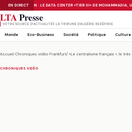
NUMÉRISATION : LE DATA CENTER «TIER III» DE MOHAMMADIA, U
EN DIRECT
NUMÉRISATION : LE DATA CENTER «TIER III» DE MOHAMMADIA, UN
LTA
Presse
VOTRE SOURCE D’ACTUALITÉS LA TRIBUNE D'ALGÉRIE REDÉFINIE
Monde
Eco-Business
Société
Politique
Culture
Accueil
›
Chroniques vidéo
›
Frankfurt/ »Le centralisme français », le très
CHRONIQUES VIDÉO