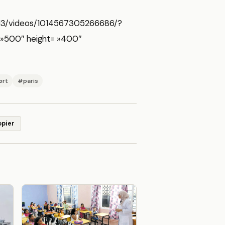
613/videos/1014567305266686/?
 »500″ height= »400″
ort
#paris
opier