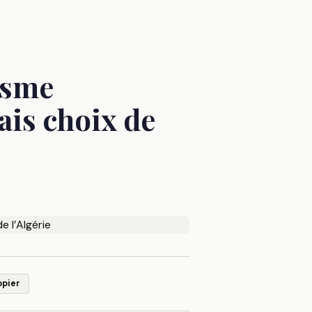
isme
ais choix de
opier