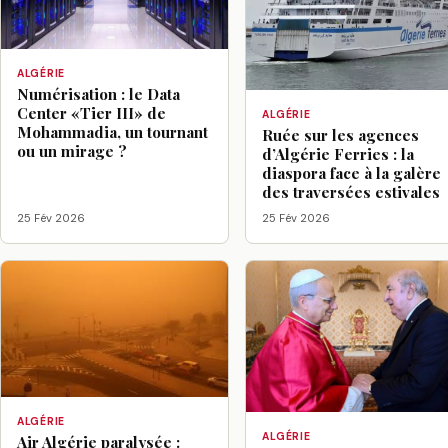
ALGÉRIE
Numérisation : le Data
Center «Tier III» de
ALGÉRIE
Mohammadia, un tournant
Ruée sur les agences
ou un mirage ?
d’Algérie Ferries : la
diaspora face à la galère
des traversées estivales
25 Fév 2026
25 Fév 2026
ALGÉRIE
ALGÉRIE
Air Algérie paralysée :