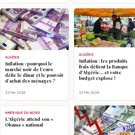
ALGÉRIE
ALGÉRIE
Inflation : les produits
Inflation : pourquoi le
frais défient la Banque
marché noir de l’euro
d’Algérie… et votre
défie le dinar et le pouvoir
budget explose !
d’achat des ménages ?
23 Fév 2026
22 Fév 2026
AMÉRIQUE DU NORD
L’Algérie attend son «
Obama » national