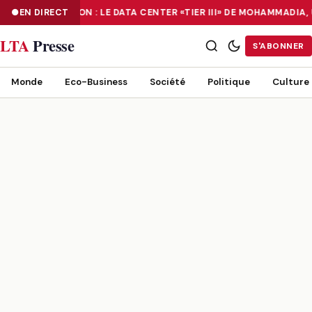
NUMÉRISATION : LE DATA CENTER «TIER III» DE MOHAMMADIA,
EN DIRECT
NUMÉRISATION : LE DATA CENTER «TIER III» DE MOHAMMADIA, UN
LTA
Presse
S'ABONNER
Monde
Eco-Business
Société
Politique
Culture