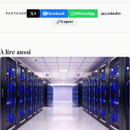
PARTAGER
X
Facebook
WhatsApp
LinkedIn
Copier
À lire aussi