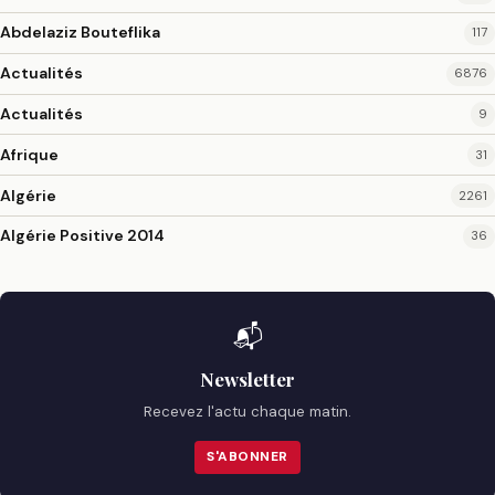
Abdelaziz Bouteflika
117
Actualités
6876
Actualités
9
Afrique
31
Algérie
2261
Algérie Positive 2014
36
📬
Newsletter
Recevez l'actu chaque matin.
S'ABONNER