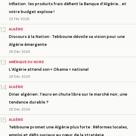
Inflation : les produits frais défient la Banque d’Algérie… et
votre budget explose !
22 Fév 2026
12
ALGÉRIE
Discours à la Nation : Tebboune dévoile sa vision pour une
Algérie émergente
28 Déc 2024
13
AMÉRIQUE DU NORD
L’Algérie attend son « Obama » national
28 Déc 2024
14
ALGÉRIE
Dinar algérien : l’euro en chute libre sur le marché noir, une
tendance durable ?
28 Déc 2024
15
ALGÉRIE
Tebboune promet une Algérie plus forte : Réformes locales,
emploi et défis sociaux au cœur de la stratégie