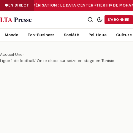
EN DIRECT
NUMÉRISATION : LE DATA CENTER «TIER III» DE MOH
NUMÉRISATION : LE DATA CENTER «TIER III» DE MOHAMMADIA, UN
LTA
Presse
S'ABONNER
Monde
Eco-Business
Société
Politique
Culture
Accueil
›
Une
›
Ligue 1 de football/ Onze clubs sur seize en stage en Tunisie