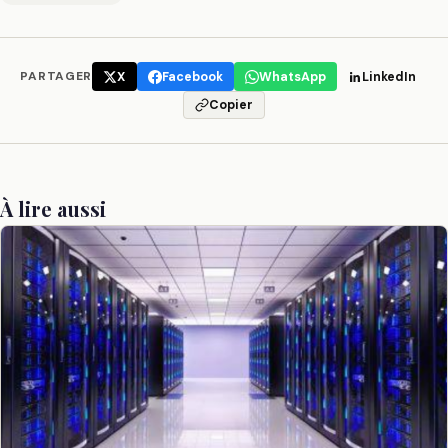
PARTAGER
X
Facebook
WhatsApp
LinkedIn
Copier
À lire aussi