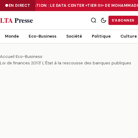
EN DIRECT
NUMÉRISATION : LE DATA CENTER «TIER III» DE MOHAMMAD
NUMÉRISATION : LE DATA CENTER «TIER III» DE MOHAMMADIA, UN
LTA
Presse
S'ABONNER
Monde
Eco-Business
Société
Politique
Culture
Accueil
›
Eco-Business
›
Loi de finances 2017/ L’État à la rescousse des banques publiques