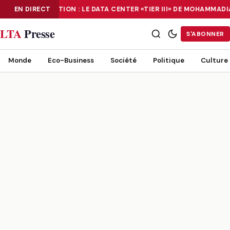
EN DIRECT
NUMÉRISATION : LE DATA CENTER «TIER III» DE MOHAMMADI
NUMÉRISATION : LE DATA CENTER «TIER III» DE MOHAMMADIA, UN
LTA
Presse
S'ABONNER
Monde
Eco-Business
Société
Politique
Culture