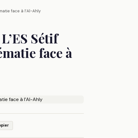
atie face à l’Al-Ahly
L’ES Sétif
ématie face à
opier