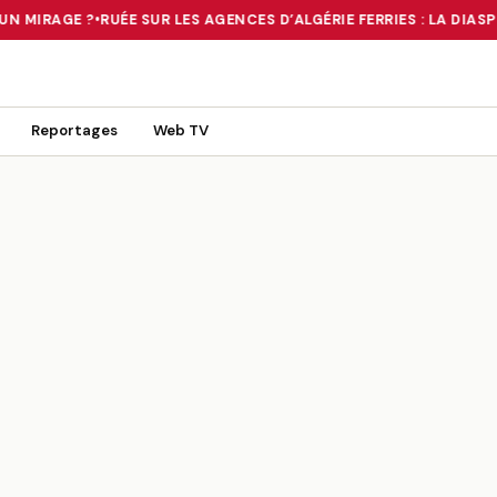
N MIRAGE ?
•
RUÉE SUR LES AGENCES D’ALGÉRIE FERRIES : LA DIASP
 TOURNANT OU UN MIRAGE ?
•
RUÉE SUR LES AGENCES D’ALGÉRIE FE
Reportages
Web TV