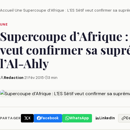
Accueil
›
Une
›
Supercoupe d’Afrique : L’ES Sétif veut confirmer sa suprém
UNE
Supercoupe d’Afrique : 
veut confirmer sa supr
l’Al-Ahly
Redaction
·
21 Fév 2015
·
3 min
PARTAGER
X
Facebook
WhatsApp
LinkedIn
C