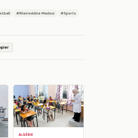
otball
#Kheireddine Madoui
#Sports
opier
ALGÉRIE