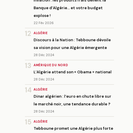
Inflation : les produits frais défient la
Banque d’Algérie… et votre budget
explose !
22 Fév 2026
12
ALGÉRIE
Discours à la Nation : Tebboune dévoile
sa vision pour une Algérie émergente
28 Déc 2024
13
AMÉRIQUE DU NORD
L’Algérie attend son « Obama » national
28 Déc 2024
14
ALGÉRIE
Dinar algérien : l’euro en chute libre sur
le marché noir, une tendance durable ?
28 Déc 2024
15
ALGÉRIE
Tebboune promet une Algérie plus forte