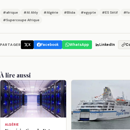
#afrique
#Al Ahly
#Algérie
#Blida
#egypte
#ES Sétif
#fo
#Supercoupe Afrique
PARTAGER
X
Facebook
WhatsApp
LinkedIn
C
À lire aussi
ALGÉRIE