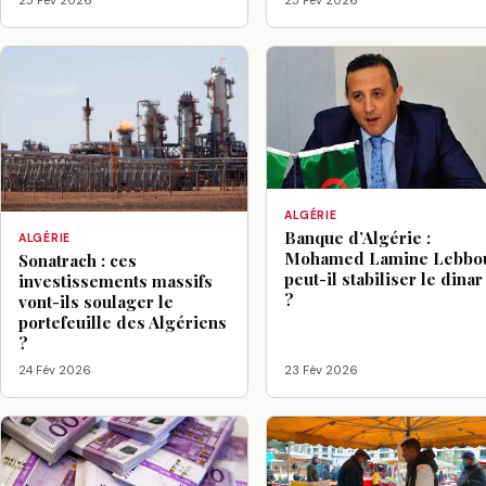
25 Fév 2026
25 Fév 2026
ALGÉRIE
Banque d’Algérie :
ALGÉRIE
Mohamed Lamine Lebbo
Sonatrach : ces
peut-il stabiliser le dinar
investissements massifs
?
vont-ils soulager le
portefeuille des Algériens
?
24 Fév 2026
23 Fév 2026