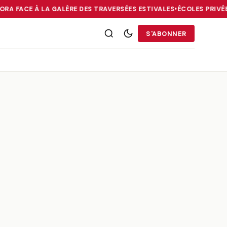
ORA FACE À LA GALÈRE DES TRAVERSÉES ESTIVALES
•
ÉCOLES PRIVÉES
RRIES : LA DIASPORA FACE À LA GALÈRE DES TRAVERSÉES ESTIVALE
S'ABONNER