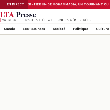
 LE DATA CENTER «TIER III» DE MOHAMMADIA, UN TOURNANT OU U
EN DIRECT
NUMÉRISATION : LE DATA CENTER «TIER III» DE MOHAMMADIA, UN
LTA
Presse
VOTRE SOURCE D’ACTUALITÉS LA TRIBUNE D'ALGÉRIE REDÉFINIE
Monde
Eco-Business
Société
Politique
Culture