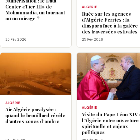
Numérisation : le Data
Center «Tier III» de
ALGÉRIE
Mohammadia, un tournant
Ruée sur les agences
ou un mirage ?
d’Algérie Ferries : la
diaspora face à la galère
des traversées estivales
25 Fév 2026
25 Fév 2026
ALGÉRIE
ALGÉRIE
Air Algérie paralysée :
Visite du Pape Léon XIV 
quand le brouillard révèle
l’Algérie entre ouverture
d’autres zones d’ombre
spirituelle et enjeux
politiques