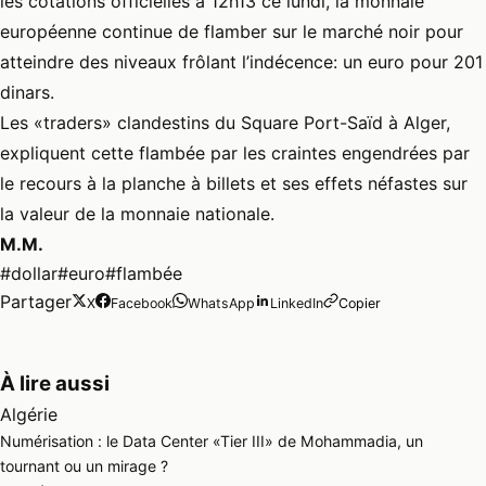
les cotations officielles à 12h13 ce lundi, la monnaie
européenne continue de flamber sur le marché noir pour
atteindre des niveaux frôlant l’indécence: un euro pour 201
dinars.
Les «traders» clandestins du Square Port-Saïd à Alger,
expliquent cette flambée par les craintes engendrées par
le recours à la planche à billets et ses effets néfastes sur
la valeur de la monnaie nationale.
M.M.
#dollar
#euro
#flambée
Partager
X
Facebook
WhatsApp
LinkedIn
Copier
À lire aussi
Algérie
Numérisation : le Data Center «Tier III» de Mohammadia, un
tournant ou un mirage ?