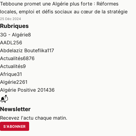
Tebboune promet une Algérie plus forte : Réformes
locales, emploi et défis sociaux au cœur de la stratégie
25 Déc 2024
Rubriques
3G - Algérie
8
AADL
256
Abdelaziz Bouteflika
117
Actualités
6876
Actualités
9
Afrique
31
Algérie
2261
Algérie Positive 2014
36
📬
Newsletter
Recevez l'actu chaque matin.
S'ABONNER