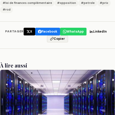
#loi de finances complémentaire
#opposition
#petrole
#prix
#rcd
PARTAGER
X
Facebook
WhatsApp
LinkedIn
Copier
À lire aussi