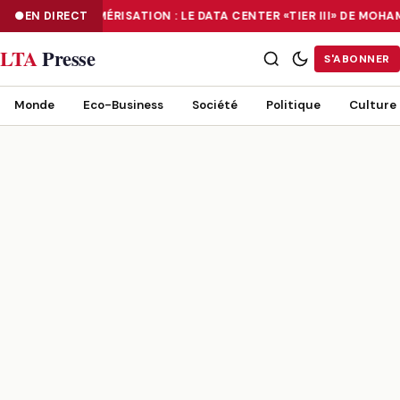
EN DIRECT
NUMÉRISATION : LE DATA CENTER «TIER III» DE MOH
NUMÉRISATION : LE DATA CENTER «TIER III» DE MOHAMMADIA, UN
LTA
Presse
S'ABONNER
Monde
Eco-Business
Société
Politique
Culture