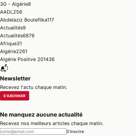
3G - Algérie
8
AADL
256
Abdelaziz Bouteflika
117
Actualités
9
Actualités
6876
Afrique
31
Algérie
2261
Algérie Positive 2014
36
📬
Newsletter
Recevez l'actu chaque matin.
S'ABONNER
Ne manquez aucune actualité
Recevez nos meilleurs articles chaque matin.
S'inscrire