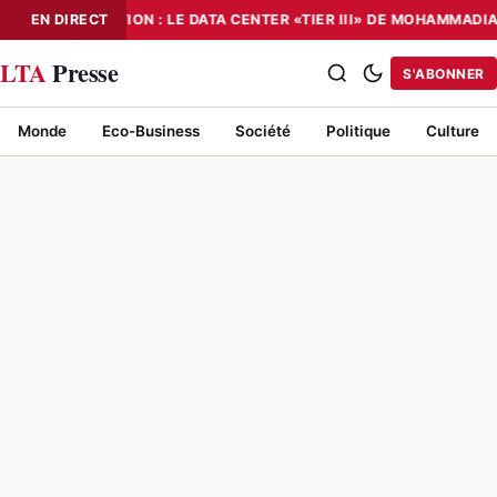
EN DIRECT
NUMÉRISATION : LE DATA CENTER «TIER III» DE MOHAMMADI
NUMÉRISATION : LE DATA CENTER «TIER III» DE MOHAMMADIA, UN
LTA
Presse
S'ABONNER
Monde
Eco-Business
Société
Politique
Culture