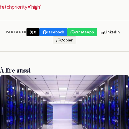
fetchpriority="high"
PARTAGER
X
Facebook
WhatsApp
LinkedIn
Copier
À lire aussi