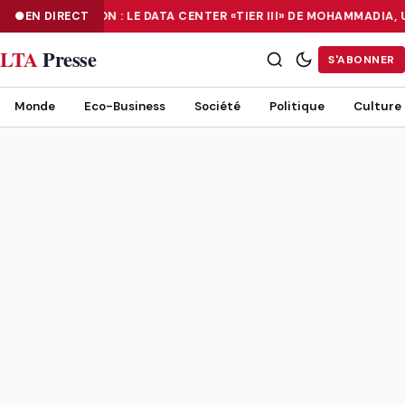
NUMÉRISATION : LE DATA CENTER «TIER III» DE MOHAMMADIA,
EN DIRECT
NUMÉRISATION : LE DATA CENTER «TIER III» DE MOHAMMADIA, UN
LTA
Presse
S'ABONNER
Monde
Eco-Business
Société
Politique
Culture