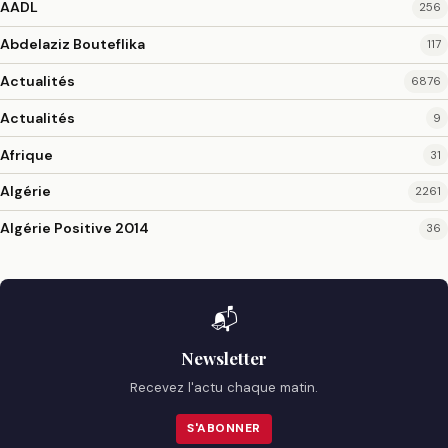
AADL
256
Abdelaziz Bouteflika
117
Actualités
6876
Actualités
9
Afrique
31
Algérie
2261
Algérie Positive 2014
36
📬
Newsletter
Recevez l'actu chaque matin.
S'ABONNER