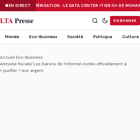
EN DIRECT
NUMÉRISATION : LE DATA CENTER «TIER III» DE MOH
NUMÉRISATION : LE DATA CENTER «TIER III» DE MOHAMMADIA, UN
LTA
Presse
S'ABONNER
Monde
Eco-Business
Société
Politique
Culture
Accueil
›
Eco-Business
›
Amnistie fiscale/ Les barons de l’informel invités officiellement à
« purifier » leur argent