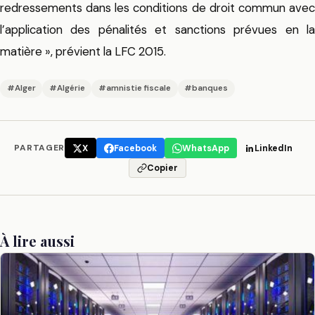
redressements dans les conditions de droit commun avec
l’application des pénalités et sanctions prévues en la
matière », prévient la LFC 2015.
#Alger
#Algérie
#amnistie fiscale
#banques
PARTAGER
X
Facebook
WhatsApp
LinkedIn
Copier
À lire aussi