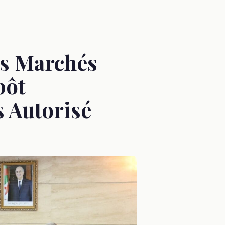
es Marchés
pôt
s Autorisé