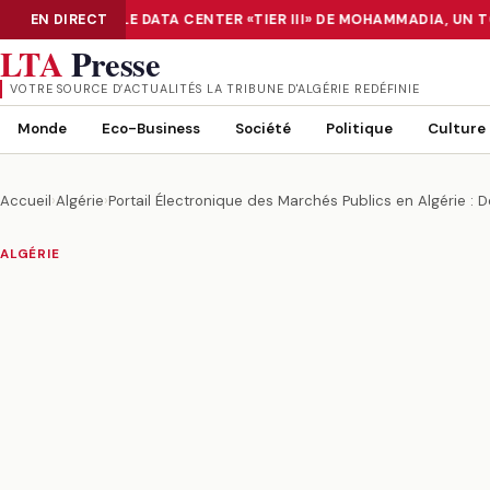
MÉRISATION : LE DATA CENTER «TIER III» DE MOHAMMADIA, UN T
EN DIRECT
NUMÉRISATION : LE DATA CENTER «TIER III» DE MOHAMMADIA, UN
LTA
Presse
VOTRE SOURCE D’ACTUALITÉS LA TRIBUNE D'ALGÉRIE REDÉFINIE
Monde
Eco-Business
Société
Politique
Culture
Accueil
›
Algérie
›
Portail Électronique des Marchés Publics en Algérie : 
ALGÉRIE