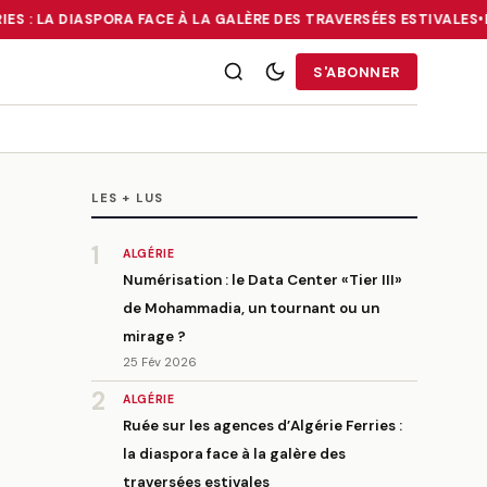
ES : LA DIASPORA FACE À LA GALÈRE DES TRAVERSÉES ESTIVALES
•
ÉC
RRIES : LA DIASPORA FACE À LA GALÈRE DES TRAVERSÉES ESTIVALE
S'ABONNER
LES + LUS
1
ALGÉRIE
Numérisation : le Data Center «Tier III»
de Mohammadia, un tournant ou un
mirage ?
25 Fév 2026
2
ALGÉRIE
Ruée sur les agences d’Algérie Ferries :
la diaspora face à la galère des
traversées estivales