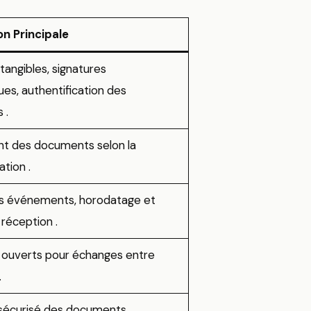
on Principale
tangibles, signatures
ues, authentification des
rs
​.
nt des documents selon la
ation
​.
es événements, horodatage et
 réception
​.
 ouverts pour échanges entre
​.
sécurisé des documents