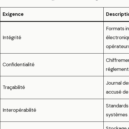
Exigence
Descripti
Formats in
Intégrité
électroniq
opérateu
Chiffreme
Confidentialité
réglement
Journal d
Traçabilité
accusé de
Standards
Interopérabilité
systèmes
Stockage 