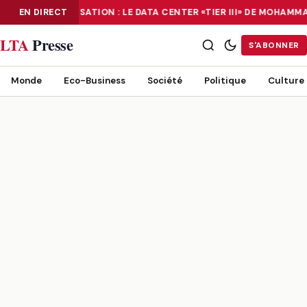
EN DIRECT
NUMÉRISATION : LE DATA CENTER «TIER III» DE MOHAMM
NUMÉRISATION : LE DATA CENTER «TIER III» DE MOHAMMADIA, UN
LTA
Presse
S'ABONNER
Monde
Eco-Business
Société
Politique
Culture