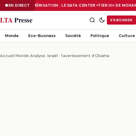
EN DIRECT
NUMÉRISATION : LE DATA CENTER «TIER III» DE MOH
NUMÉRISATION : LE DATA CENTER «TIER III» DE MOHAMMADIA, UN
LTA
Presse
S'ABONNER
Monde
Eco-Business
Société
Politique
Culture
Accueil
›
Monde
›
Analyse. Israël : l’avertissement d’Obama