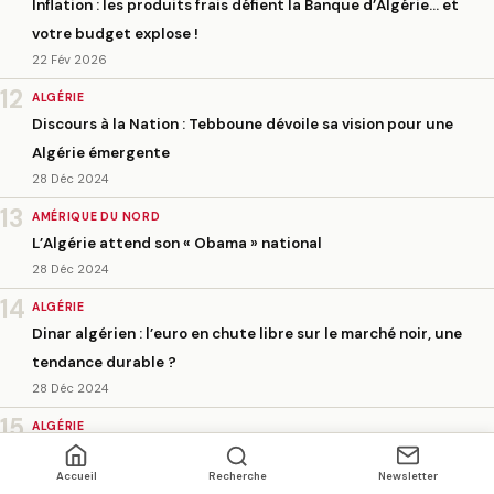
Inflation : les produits frais défient la Banque d’Algérie… et
votre budget explose !
22 Fév 2026
12
ALGÉRIE
Discours à la Nation : Tebboune dévoile sa vision pour une
Algérie émergente
28 Déc 2024
13
AMÉRIQUE DU NORD
L’Algérie attend son « Obama » national
28 Déc 2024
14
ALGÉRIE
Dinar algérien : l’euro en chute libre sur le marché noir, une
tendance durable ?
28 Déc 2024
15
ALGÉRIE
Tebboune promet une Algérie plus forte : Réformes locales,
Accueil
Recherche
Newsletter
emploi et défis sociaux au cœur de la stratégie