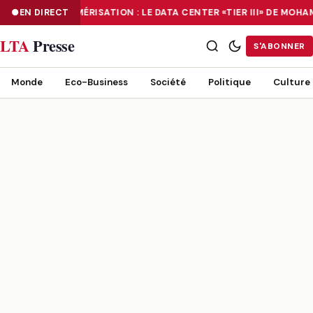
EN DIRECT
NUMÉRISATION : LE DATA CENTER «TIER III» DE MOH
NUMÉRISATION : LE DATA CENTER «TIER III» DE MOHAMMADIA, UN
LTA
Presse
S'ABONNER
Monde
Eco-Business
Société
Politique
Culture