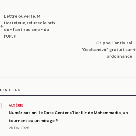
Lettre ouverte. M.
Hortefeux, refusez le prix
←
de « l'antiracisme » de
l'UPJF
Grippe: l'antiviral
"Oseltamivir" gratuit sur
→
ordonnance
LES + LUS
1
ALGÉRIE
Numérisation : le Data Center «Tier III» de Mohammadia, un
tournant ou un mirage ?
25 Fév 2026