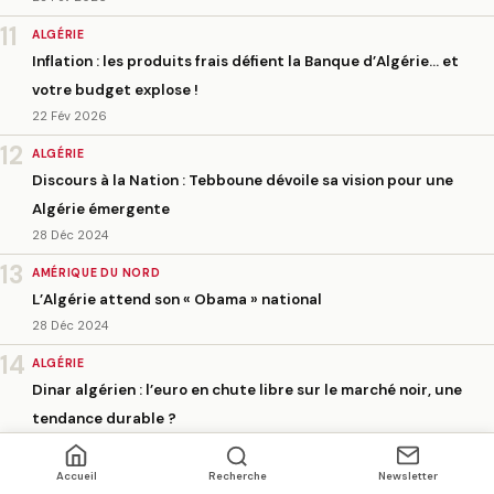
11
ALGÉRIE
Inflation : les produits frais défient la Banque d’Algérie… et
votre budget explose !
22 Fév 2026
12
ALGÉRIE
Discours à la Nation : Tebboune dévoile sa vision pour une
Algérie émergente
28 Déc 2024
13
AMÉRIQUE DU NORD
L’Algérie attend son « Obama » national
28 Déc 2024
14
ALGÉRIE
Dinar algérien : l’euro en chute libre sur le marché noir, une
tendance durable ?
28 Déc 2024
15
Accueil
Recherche
Newsletter
ALGÉRIE