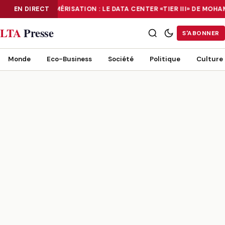
EN DIRECT
NUMÉRISATION : LE DATA CENTER «TIER III» DE MOH
NUMÉRISATION : LE DATA CENTER «TIER III» DE MOHAMMADIA, UN
LTA
Presse
S'ABONNER
Monde
Eco-Business
Société
Politique
Culture