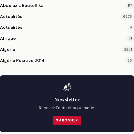
Abdelaziz Bouteflika
117
Actualités
6876
Actualités
9
Afrique
31
Algérie
2261
Algérie Positive 2014
36
📬
Newsletter
Recevez l'actu chaque matin.
S'ABONNER