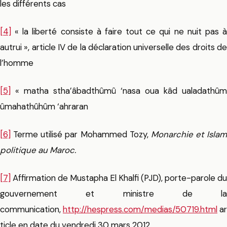
les différents cas
[4]
« la liberté consiste à faire tout ce qui ne nuit pas à
autrui », article IV de la déclaration universelle des droits de
l’homme
[5]
« matha stha’âbadthûmû ‘nasa oua kâd ualadathûm
ûmahathûhûm ‘ahraran
[6]
Terme utilisé par Mohammed Tozy,
Monarchie et Islam
politique au Maroc.
[7]
Affirmation de Mustapha El Khalfi (PJD), porte-parole du
gouvernement et ministre de la
communication,
http://hespress.com/medias/50719.html
ar
ticle en date du vendredi 30 mars 2012