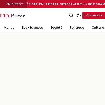
EN DIRECT
NUMÉRISATION : LE DATA CENTER «TIER III» DE MOHA
NUMÉRISATION : LE DATA CENTER «TIER III» DE MOHAMMADIA, UN
LTA
Presse
S'ABONNER
Monde
Eco-Business
Société
Politique
Culture