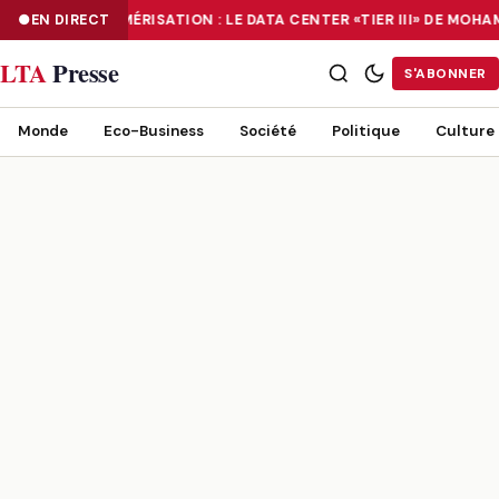
EN DIRECT
NUMÉRISATION : LE DATA CENTER «TIER III» DE MOH
NUMÉRISATION : LE DATA CENTER «TIER III» DE MOHAMMADIA, UN
LTA
Presse
S'ABONNER
Monde
Eco-Business
Société
Politique
Culture