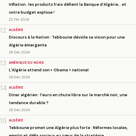
Inflation : les produits frais défient la Banque d’Algérie… et
votre budget explose !
22 Fév 2026
12
ALGÉRIE
Discours à la Nation : Tebboune dévoile sa vision pour une
Algérie émergente
28 Déc 2024
13
AMÉRIQUE DU NORD
L’Algérie attend son « Obama » national
28 Déc 2024
14
ALGÉRIE
Dinar algérien : l’euro en chute libre sur le marché noir, une
tendance durable ?
28 Déc 2024
15
ALGÉRIE
Tebboune promet une Algérie plus forte : Réformes locales,
emploi et défis sociaux au cœur de la stratégie