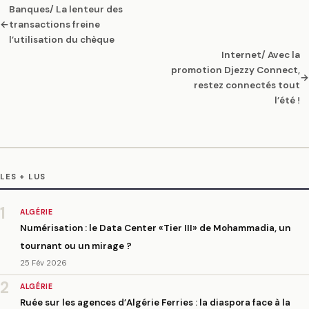
Banques/ La lenteur des
←
transactions freine
l’utilisation du chèque
Internet/ Avec la
promotion Djezzy Connect,
→
restez connectés tout
l’été !
LES + LUS
1
ALGÉRIE
Numérisation : le Data Center «Tier III» de Mohammadia, un
tournant ou un mirage ?
25 Fév 2026
2
ALGÉRIE
Ruée sur les agences d’Algérie Ferries : la diaspora face à la