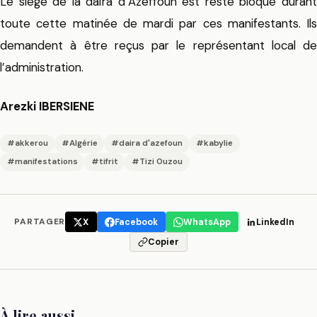
Le siège de la daïra d’Azeffoun est resté bloqué durant
toute cette matinée de mardi par ces manifestants. Ils
demandent à être reçus par le représentant local de
l’administration.
Arezki IBERSIENE
#akkerou
#Algérie
#daira d'azefoun
#kabylie
#manifestations
#tifrit
#Tizi Ouzou
PARTAGER
X
Facebook
WhatsApp
LinkedIn
Copier
À lire aussi