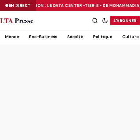
EN DIRECT
NUMÉRISATION : LE DATA CENTER «TIER III» DE MOHAMMADIA
NUMÉRISATION : LE DATA CENTER «TIER III» DE MOHAMMADIA, UN
LTA
Presse
S'ABONNER
Monde
Eco-Business
Société
Politique
Culture